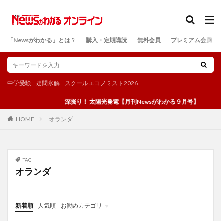
カテゴリー
「Newsがわかる」とは？
購入・定期購読
無料会員
プレミアム会員
検索
中学受験
疑問氷解
スクールエコノミスト2026
深掘り！ 太陽光発電【月刊Newsがわかる９月号】
オランダ
HOME
TAG
オランダ
新着順
人気順
お勧めカテゴリ
投稿
学び
マンガ
電子書籍