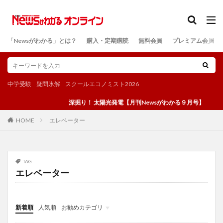
カテゴリー
「Newsがわかる」とは？
購入・定期購読
無料会員
プレミアム会員
検索
中学受験
疑問氷解
スクールエコノミスト2026
深掘り！ 太陽光発電【月刊Newsがわかる９月号】
エレベーター
HOME
TAG
エレベーター
新着順
人気順
お勧めカテゴリ
投稿
学び
マンガ
電子書籍