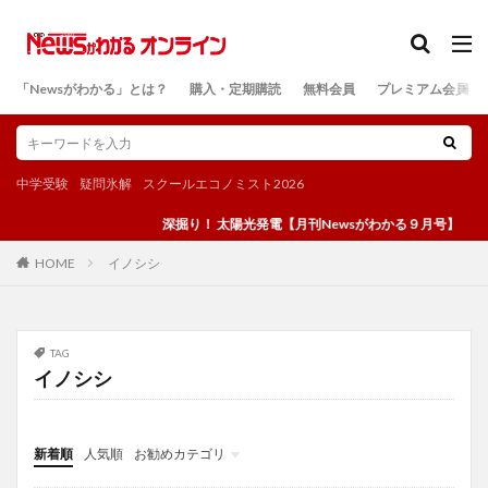
カテゴリー
「Newsがわかる」とは？
購入・定期購読
無料会員
プレミアム会員
検索
中学受験
疑問氷解
スクールエコノミスト2026
深掘り！ 太陽光発電【月刊Newsがわかる９月号】
イノシシ
HOME
TAG
イノシシ
新着順
人気順
お勧めカテゴリ
投稿
学び
マンガ
電子書籍