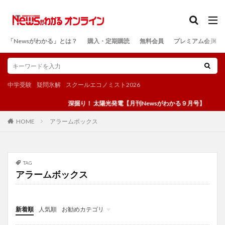
カテゴリー
「Newsがわかる」とは？
購入・定期購読
無料会員
プレミアム会員
検索
中学受験
疑問氷解
スクールエコノミスト2026
深掘り！ 太陽光発電【月刊Newsがわかる９月号】
アラームボックス
HOME
TAG
アラームボックス
新着順
人気順
お勧めカテゴリ
投稿
学び
マンガ
電子書籍