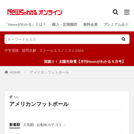
カテゴリー
「Newsがわかる」とは？
購入・定期購読
無料会員
プレミアム会員
検索
中学受験
疑問氷解
スクールエコノミスト2026
深掘り！ 太陽光発電【月刊Newsがわかる９月号】
アメリカンフットボール
HOME
TAG
アメリカンフットボール
新着順
人気順
お勧めカテゴリ
投稿
学び
マンガ
電子書籍