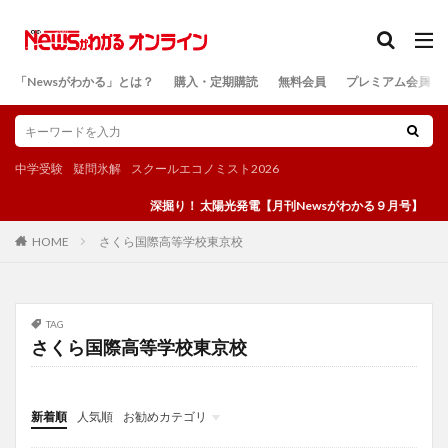
カテゴリー
「Newsがわかる」とは？
購入・定期購読
無料会員
プレミアム会員
検索
中学受験
疑問氷解
スクールエコノミスト2026
深掘り！ 太陽光発電【月刊Newsがわかる９月号】
さくら国際高等学校東京校
HOME
TAG
さくら国際高等学校東京校
新着順
人気順
お勧めカテゴリ
投稿
学び
マンガ
電子書籍