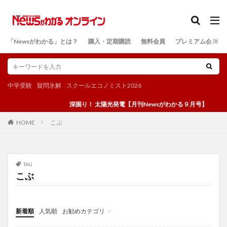
カテゴリー
「Newsがわかる」とは？
購入・定期購読
無料会員
プレミアム会員
検索
中学受験
疑問氷解
スクールエコノミスト2026
深掘り！ 太陽光発電【月刊Newsがわかる９月号】
こぶ
HOME
TAG
こぶ
新着順
人気順
お勧めカテゴリ
投稿
学び
マンガ
電子書籍