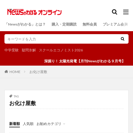
カテゴリー
「Newsがわかる」とは？
購入・定期購読
無料会員
プレミアム会員
検索
中学受験
疑問氷解
スクールエコノミスト2026
深掘り！ 太陽光発電【月刊Newsがわかる９月号】
お化け屋敷
HOME
TAG
お化け屋敷
新着順
人気順
お勧めカテゴリ
投稿
学び
マンガ
電子書籍