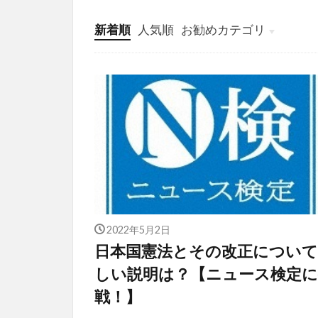
新着順
人気順
お勧めカテゴリ
投稿
学び
マンガ
電子書籍
2022年5月2日
日本国憲法とその改正について
しい説明は？【ニュース検定に
戦！】