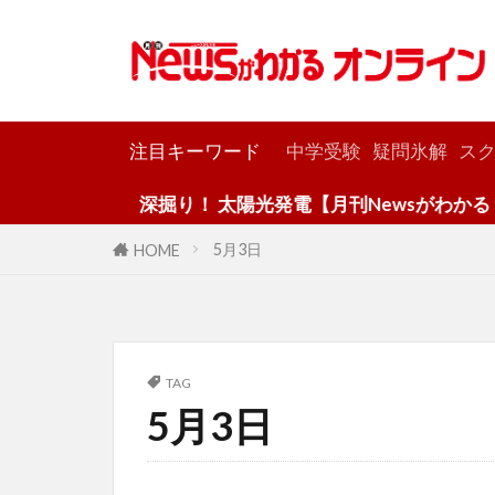
カテゴリー
注目キーワード
中学受験
疑問氷解
スク
深掘り！ 太陽光発電【月刊Newsがわかる９
5月3日
HOME
TAG
5月3日