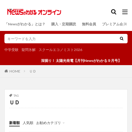
カテゴリー
「Newsがわかる」とは？
購入・定期購読
無料会員
プレミアム会員
検索
中学受験
疑問氷解
スクールエコノミスト2026
深掘り！ 太陽光発電【月刊Newsがわかる９月号】
ＵＤ
HOME
TAG
ＵＤ
新着順
人気順
お勧めカテゴリ
投稿
学び
マンガ
電子書籍