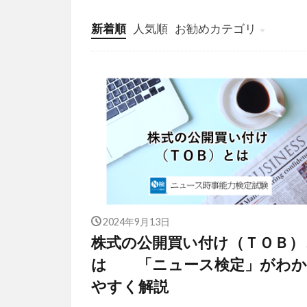
新着順
人気順
お勧めカテゴリ
投稿
学び
マンガ
電子書籍
2024年9月13日
株式の公開買い付け（ＴＯＢ）
は 「ニュース検定」がわか
やすく解説