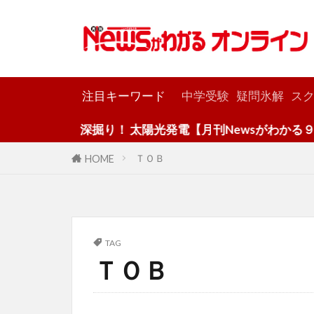
カテゴリー
注目キーワード
中学受験
疑問氷解
スク
深掘り！ 太陽光発電【月刊Newsがわかる９月
ＴＯＢ
HOME
TAG
ＴＯＢ