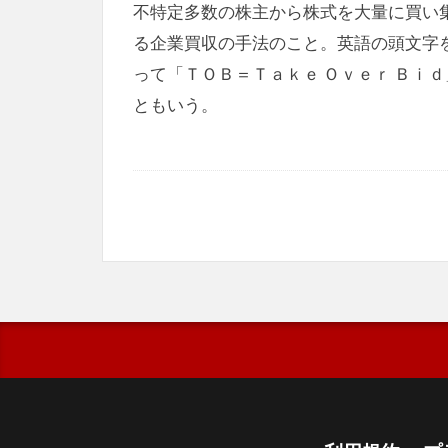
不特定多数の株主から株式を大量に買い
る企業買収の手法のこと。英語の頭文字
って「ＴＯＢ＝Ｔａｋｅ Ｏｖｅｒ Ｂｉｄ
ともいう。