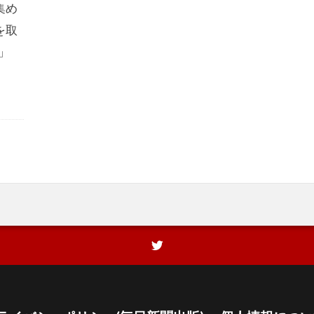
集め
を取
」