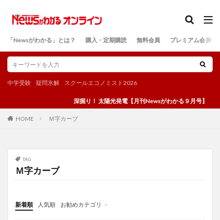
カテゴリー
「Newsがわかる」とは？
購入・定期購読
無料会員
プレミアム会員
検索
中学受験
疑問氷解
スクールエコノミスト2026
深掘り！ 太陽光発電【月刊Newsがわかる９月号】
Ｍ字カーブ
HOME
TAG
Ｍ字カーブ
新着順
人気順
お勧めカテゴリ
投稿
学び
マンガ
電子書籍