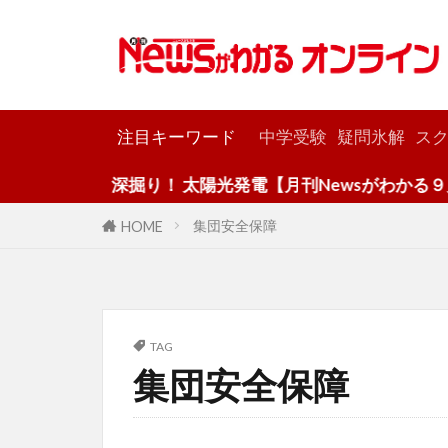
カテゴリー
注目キーワード
中学受験
疑問氷解
スク
深掘り！ 太陽光発電【月刊Newsがわかる９月
集団安全保障
HOME
TAG
集団安全保障