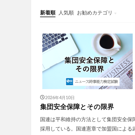
新着順
人気順
お勧めカテゴリ
投稿
学び
マンガ
電子書籍
2026年4月10日
集団安全保障とその限界
国連は平和維持の方法として集団安全保
採用している。国連憲章で加盟国による