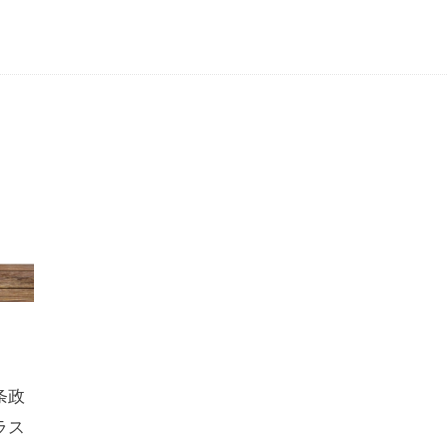
条政
ラス