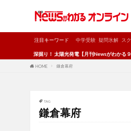
カテゴリー
注目キーワード
中学受験
疑問氷解
スク
深掘り！ 太陽光発電【月刊Newsがわかる９月
鎌倉幕府
HOME
TAG
鎌倉幕府