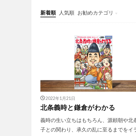
新着順
人気順
お勧めカテゴリ
投稿
学び
マンガ
電子書籍
2022年1月21日
北条義時と鎌倉がわかる
義時の生い立ちはもちろん、源頼朝や北
子との関わり、承久の乱に至るまでをイ