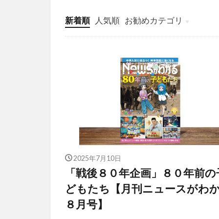
新着順
人気順
お勧めカテゴリ
投稿
学び
マンガ
電子書籍
2025年7月10日
「戦後８０年企画」８０年前の
どもたち【月刊ニュースがわ
８月号】