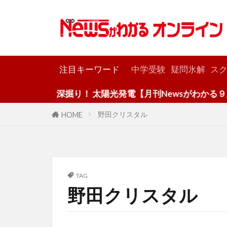
カテゴリー
注目キーワード
中学受験
疑問氷解
スク
深掘り！ 太陽光発電【月刊Newsがわかる９月号
野田クリスタル
HOME
TAG
野田クリスタル