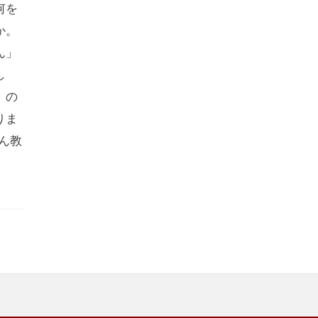
何を
か。
ん」
し
）の
りま
ん教