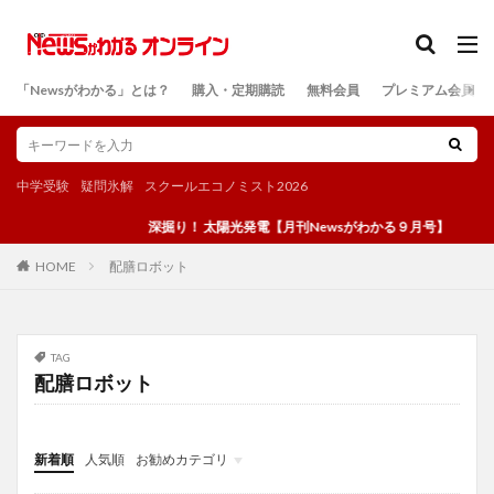
カテゴリー
「Newsがわかる」とは？
購入・定期購読
無料会員
プレミアム会員
検索
中学受験
疑問氷解
スクールエコノミスト2026
深掘り！ 太陽光発電【月刊Newsがわかる９月号】
配膳ロボット
HOME
TAG
配膳ロボット
新着順
人気順
お勧めカテゴリ
投稿
学び
マンガ
電子書籍