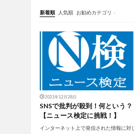
新着順
人気順
お勧めカテゴリ
投稿
学び
マンガ
電子書籍
2021年12月28日
SNSで批判が殺到！何という？
【ニュース検定に挑戦！】
インターネット上で発信された情報に対