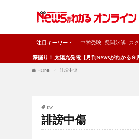
カテゴリー
注目キーワード
中学受験
疑問氷解
スク
深掘り！ 太陽光発電【月刊Newsがわかる９月号
誹謗中傷
HOME
TAG
誹謗中傷