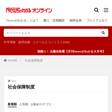
カテゴリー
「Newsがわかる」とは？
購入・定期購読
無料会員
プレミアム会員
検索
中学受験
疑問氷解
スクールエコノミスト2026
深掘り！ 太陽光発電【月刊Newsがわかる９月号】
社会保障制度
HOME
TAG
社会保障制度
新着順
人気順
お勧めカテゴリ
投稿
学び
マンガ
電子書籍