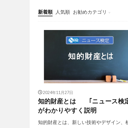
新着順
人気順
お勧めカテゴリ
投稿
学び
マンガ
電子書籍
2024年11月27日
知的財産とは ｢ニュース検定
がわかりやすく説明
知的財産とは、新しい技術やデザイン、