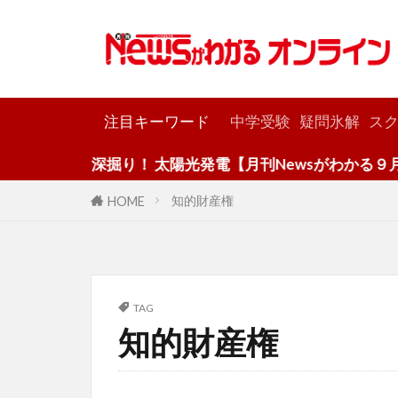
カテゴリー
注目キーワード
中学受験
疑問氷解
スク
深掘り！ 太陽光発電【月刊Newsがわかる９月号
知的財産権
HOME
TAG
知的財産権