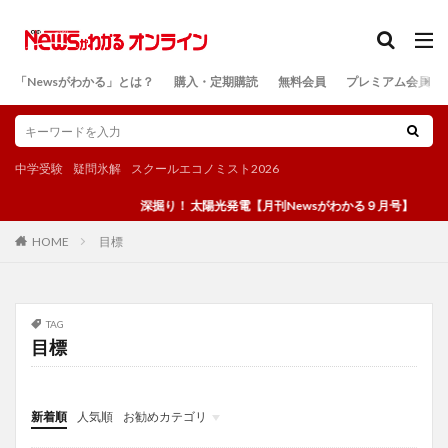
カテゴリー
「Newsがわかる」とは？
購入・定期購読
無料会員
プレミアム会員
検索
中学受験
疑問氷解
スクールエコノミスト2026
深掘り！ 太陽光発電【月刊Newsがわかる９月号】
目標
HOME
TAG
目標
新着順
人気順
お勧めカテゴリ
投稿
学び
マンガ
電子書籍