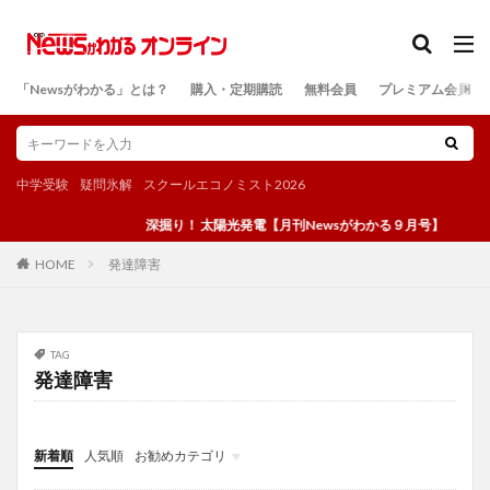
カテゴリー
「Newsがわかる」とは？
購入・定期購読
無料会員
プレミアム会員
検索
中学受験
疑問氷解
スクールエコノミスト2026
深掘り！ 太陽光発電【月刊Newsがわかる９月号】
発達障害
HOME
TAG
発達障害
新着順
人気順
お勧めカテゴリ
投稿
学び
マンガ
電子書籍