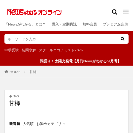
カテゴリー
「Newsがわかる」とは？
購入・定期購読
無料会員
プレミアム会員
検索
中学受験
疑問氷解
スクールエコノミスト2026
深掘り！ 太陽光発電【月刊Newsがわかる９月号】
甘柿
HOME
TAG
甘柿
新着順
人気順
お勧めカテゴリ
投稿
学び
マンガ
電子書籍