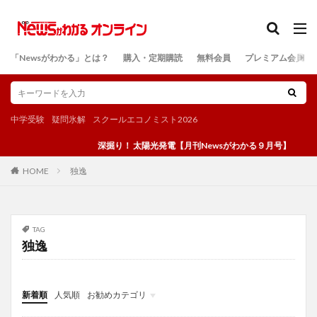
カテゴリー
「Newsがわかる」とは？
購入・定期購読
無料会員
プレミアム会員
検索
中学受験
疑問氷解
スクールエコノミスト2026
深掘り！ 太陽光発電【月刊Newsがわかる９月号】
独逸
HOME
TAG
独逸
新着順
人気順
お勧めカテゴリ
投稿
学び
マンガ
電子書籍