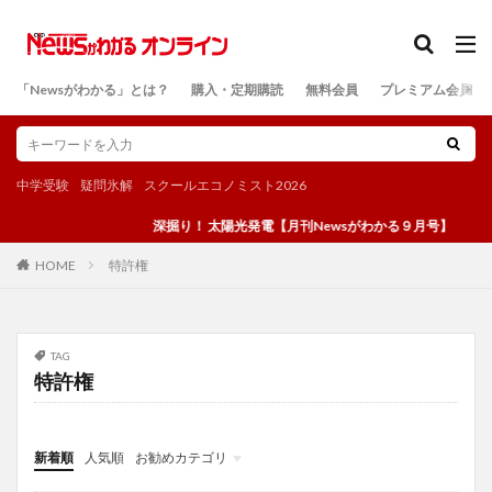
カテゴリー
「Newsがわかる」とは？
購入・定期購読
無料会員
プレミアム会員
検索
中学受験
疑問氷解
スクールエコノミスト2026
深掘り！ 太陽光発電【月刊Newsがわかる９月号】
特許権
HOME
TAG
特許権
新着順
人気順
お勧めカテゴリ
投稿
学び
マンガ
電子書籍