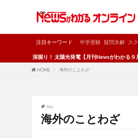
カテゴリー
注目キーワード
中学受験
疑問氷解
スク
深掘り！ 太陽光発電【月刊Newsがわかる９月号
海外のことわざ
HOME
TAG
海外のことわざ