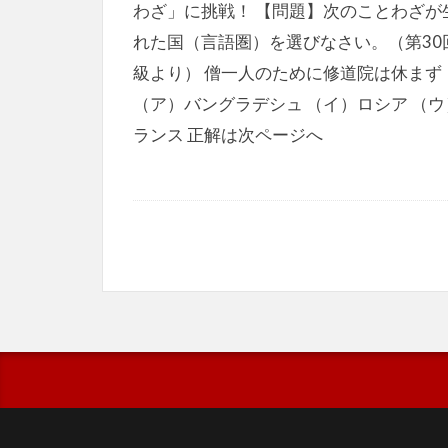
わざ」に挑戦！ 【問題】次のことわざが
れた国（言語圏）を選びなさい。（第30
級より） 僧一人のために修道院は休まず
（ア）バングラデシュ （イ）ロシア （ウ
ランス 正解は次ページへ