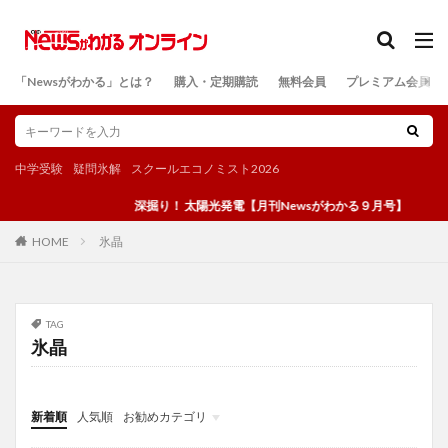
カテゴリー
「Newsがわかる」とは？
購入・定期購読
無料会員
プレミアム会員
検索
中学受験
疑問氷解
スクールエコノミスト2026
深掘り！ 太陽光発電【月刊Newsがわかる９月号】
氷晶
HOME
TAG
氷晶
新着順
人気順
お勧めカテゴリ
投稿
学び
マンガ
電子書籍