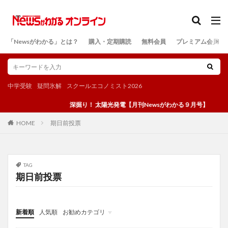
カテゴリー
「Newsがわかる」とは？
購入・定期購読
無料会員
プレミアム会員
検索
中学受験
疑問氷解
スクールエコノミスト2026
深掘り！ 太陽光発電【月刊Newsがわかる９月号】
期日前投票
HOME
TAG
期日前投票
新着順
人気順
お勧めカテゴリ
投稿
学び
マンガ
電子書籍