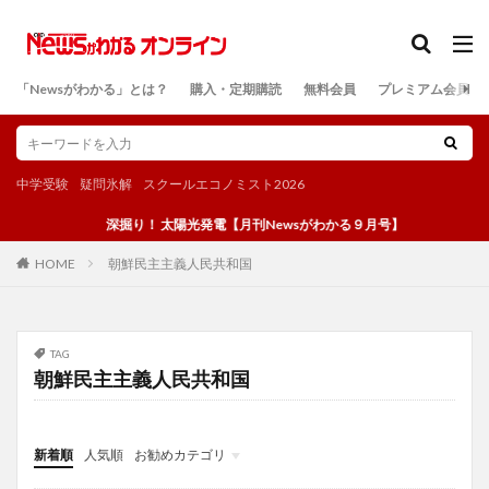
カテゴリー
「Newsがわかる」とは？
購入・定期購読
無料会員
プレミアム会員
検索
中学受験
疑問氷解
スクールエコノミスト2026
深掘り！ 太陽光発電【月刊Newsがわかる９月号】
朝鮮民主主義人民共和国
HOME
TAG
朝鮮民主主義人民共和国
新着順
人気順
お勧めカテゴリ
投稿
学び
マンガ
電子書籍