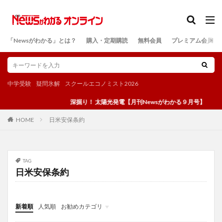
カテゴリー
「Newsがわかる」とは？
購入・定期購読
無料会員
プレミアム会員
検索
中学受験
疑問氷解
スクールエコノミスト2026
深掘り！ 太陽光発電【月刊Newsがわかる９月号】
日米安保条約
HOME
TAG
日米安保条約
新着順
人気順
お勧めカテゴリ
投稿
学び
マンガ
電子書籍