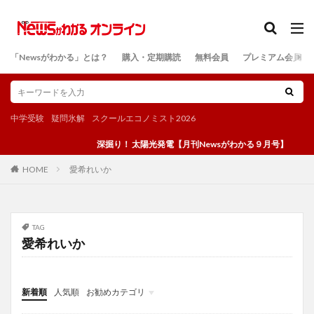
カテゴリー
「Newsがわかる」とは？
購入・定期購読
無料会員
プレミアム会員
検索
中学受験
疑問氷解
スクールエコノミスト2026
深掘り！ 太陽光発電【月刊Newsがわかる９月号】
愛希れいか
HOME
TAG
愛希れいか
新着順
人気順
お勧めカテゴリ
投稿
学び
マンガ
電子書籍