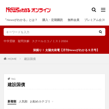
カテゴリー
「Newsがわかる」とは？
購入・定期購読
無料会員
プレミアム会員
検索
中学受験
疑問氷解
スクールエコノミスト2026
深掘り！ 太陽光発電【月刊Newsがわかる９月号】
建設国債
HOME
TAG
建設国債
新着順
人気順
お勧めカテゴリ
投稿
学び
マンガ
電子書籍