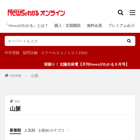
カテゴリー
「Newsがわかる」とは？
購入・定期購読
無料会員
プレミアム会員
検索
中学受験
疑問氷解
スクールエコノミスト2026
深掘り！ 太陽光発電【月刊Newsがわかる９月号】
山脈
HOME
TAG
山脈
新着順
人気順
お勧めカテゴリ
投稿
学び
マンガ
電子書籍