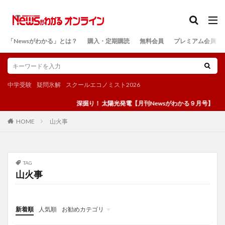
カテゴリー
「Newsがわかる」とは？
購入・定期購読
無料会員
プレミアム会員
検索
中学受験
疑問氷解
スクールエコノミスト2026
深掘り！ 太陽光発電【月刊Newsがわかる９月号】
山火事
HOME
TAG
山火事
新着順
人気順
お勧めカテゴリ
投稿
学び
マンガ
電子書籍