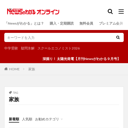
カテゴリー
「Newsがわかる」とは？
購入・定期購読
無料会員
プレミアム会員
検索
中学受験
疑問氷解
スクールエコノミスト2026
深掘り！ 太陽光発電【月刊Newsがわかる９月号】
家族
HOME
TAG
家族
新着順
人気順
お勧めカテゴリ
投稿
学び
マンガ
電子書籍