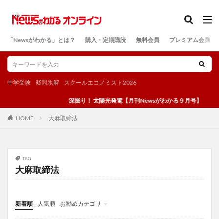
カテゴリー
「Newsがわかる」とは？
購入・定期購読
無料会員
プレミアム会員
検索
中学受験
疑問氷解
スクールエコノミスト2026
深掘り！ 太陽光発電【月刊Newsがわかる９月号】
大麻取締法
HOME
TAG
大麻取締法
新着順
人気順
お勧めカテゴリ
投稿
学び
マンガ
電子書籍