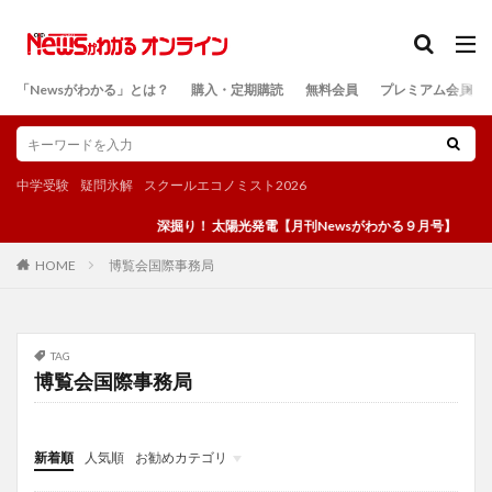
カテゴリー
「Newsがわかる」とは？
購入・定期購読
無料会員
プレミアム会員
検索
中学受験
疑問氷解
スクールエコノミスト2026
深掘り！ 太陽光発電【月刊Newsがわかる９月号】
博覧会国際事務局
HOME
TAG
博覧会国際事務局
新着順
人気順
お勧めカテゴリ
投稿
学び
マンガ
電子書籍