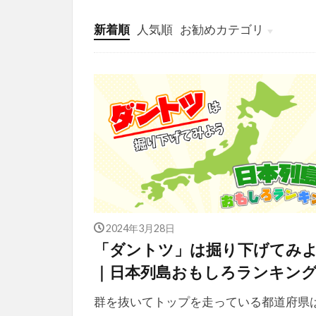
新着順
人気順
お勧めカテゴリ
投稿
学び
マンガ
電子書籍
2024年3月28日
「ダントツ」は掘り下げてみ
｜日本列島おもしろランキン
群を抜いてトップを走っている都道府県