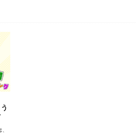
よう
グ
は、