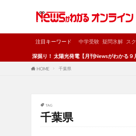
カテゴリー
注目キーワード
中学受験
疑問氷解
スク
深掘り！ 太陽光発電【月刊Newsがわかる９月号
千葉県
HOME
TAG
千葉県