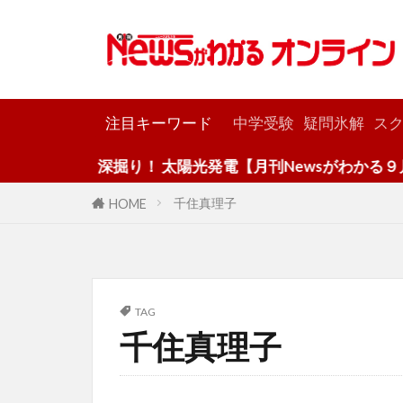
カテゴリー
注目キーワード
中学受験
疑問氷解
スク
深掘り！ 太陽光発電【月刊Newsがわかる９月号
千住真理子
HOME
TAG
千住真理子