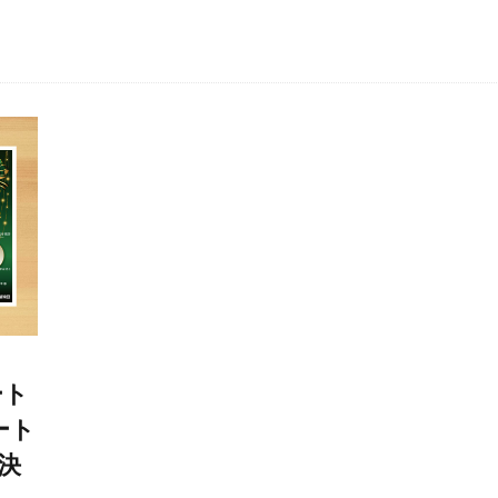
ート
ート
決