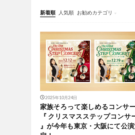
新着順
人気順
お勧めカテゴリ
投稿
学び
マンガ
電子書籍
2025年10月24日
家族そろって楽しめるコンサ
『 クリスマスステップコンサ
』が今年も東京・大阪にて公演