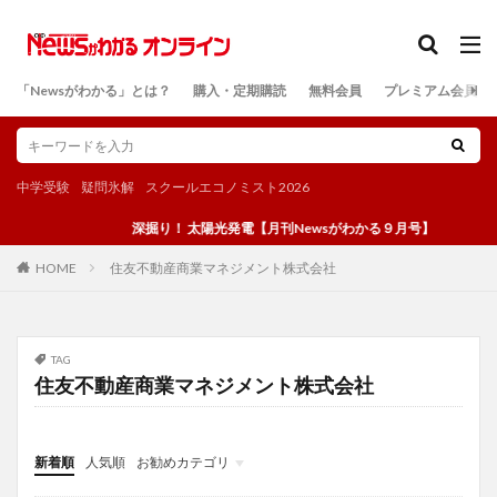
カテゴリー
「Newsがわかる」とは？
購入・定期購読
無料会員
プレミアム会員
検索
中学受験
疑問氷解
スクールエコノミスト2026
深掘り！ 太陽光発電【月刊Newsがわかる９月号】
住友不動産商業マネジメント株式会社
HOME
TAG
住友不動産商業マネジメント株式会社
新着順
人気順
お勧めカテゴリ
投稿
学び
マンガ
電子書籍