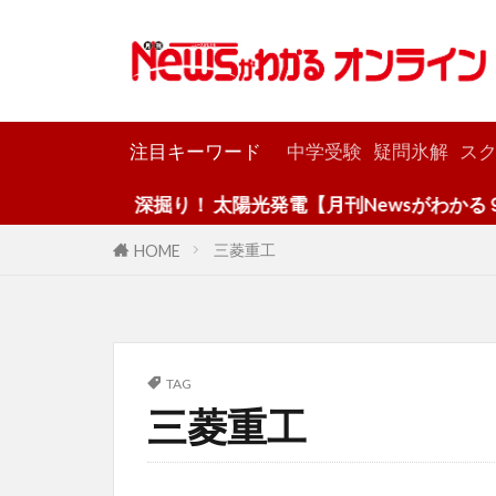
カテゴリー
注目キーワード
中学受験
疑問氷解
スク
深掘り！ 太陽光発電【月刊Newsがわかる９月
三菱重工
HOME
TAG
三菱重工