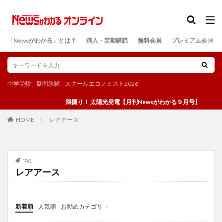
カテゴリー
「Newsがわかる」とは？
購入・定期購読
無料会員
プレミアム会員
検索
中学受験
疑問氷解
スクールエコノミスト2026
深掘り！ 太陽光発電【月刊Newsがわかる９月号】
レアアース
HOME
TAG
レアアース
新着順
人気順
お勧めカテゴリ
投稿
学び
マンガ
電子書籍