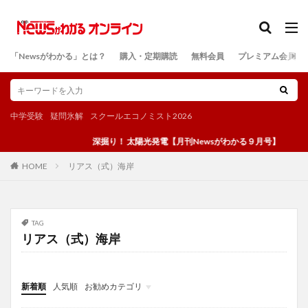
カテゴリー
「Newsがわかる」とは？
購入・定期購読
無料会員
プレミアム会員
検索
中学受験
疑問氷解
スクールエコノミスト2026
深掘り！ 太陽光発電【月刊Newsがわかる９月号】
リアス（式）海岸
HOME
TAG
リアス（式）海岸
新着順
人気順
お勧めカテゴリ
投稿
学び
マンガ
電子書籍