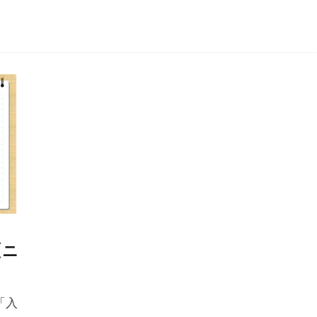
【ニ
「入