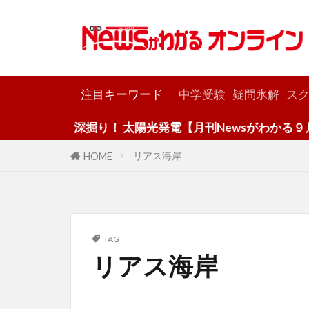
カテゴリー
注目キーワード
中学受験
疑問氷解
スク
深掘り！ 太陽光発電【月刊Newsがわかる９月
リアス海岸
HOME
TAG
リアス海岸