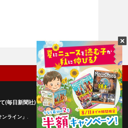
て(毎日新聞社)
オンライン」
.