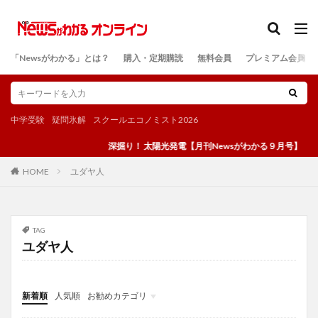
カテゴリー
「Newsがわかる」とは？
購入・定期購読
無料会員
プレミアム会員
検索
中学受験
疑問氷解
スクールエコノミスト2026
深掘り！ 太陽光発電【月刊Newsがわかる９月号】
ユダヤ人
HOME
TAG
ユダヤ人
新着順
人気順
お勧めカテゴリ
投稿
学び
マンガ
電子書籍