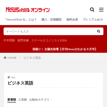
カテゴリー
「Newsがわかる」とは？
購入・定期購読
無料会員
プレミアム会員
検索
中学受験
疑問氷解
スクールエコノミスト2026
深掘り！ 太陽光発電【月刊Newsがわかる９月号】
ビジネス英語
HOME
TAG
ビジネス英語
新着順
人気順
お勧めカテゴリ
投稿
学び
マンガ
電子書籍