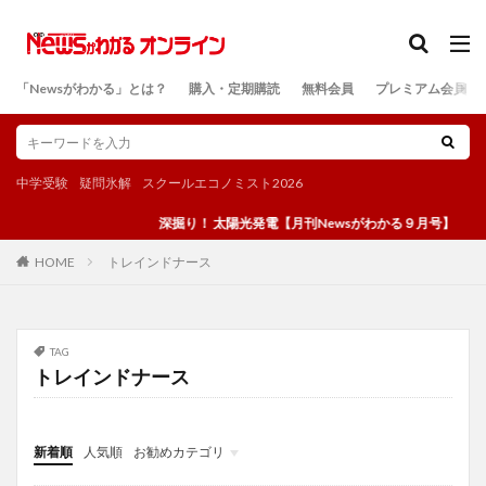
カテゴリー
「Newsがわかる」とは？
購入・定期購読
無料会員
プレミアム会員
検索
中学受験
疑問氷解
スクールエコノミスト2026
深掘り！ 太陽光発電【月刊Newsがわかる９月号】
トレインドナース
HOME
TAG
トレインドナース
新着順
人気順
お勧めカテゴリ
投稿
学び
マンガ
電子書籍