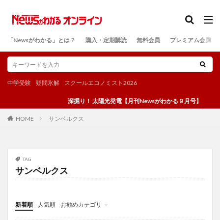
カテゴリー
「Newsがわかる」とは？
購入・定期購読
無料会員
プレミアム会員
検索
中学受験
疑問氷解
スクールエコノミスト2026
深掘り！ 太陽光発電【月刊Newsがわかる９月号】
サンベルクス
HOME
TAG
サンベルクス
新着順
人気順
お勧めカテゴリ
投稿
学び
マンガ
電子書籍