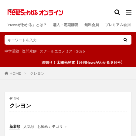
カテゴリー
「Newsがわかる」とは？
購入・定期購読
無料会員
プレミアム会員
検索
中学受験
疑問氷解
スクールエコノミスト2026
深掘り！ 太陽光発電【月刊Newsがわかる９月号】
クレヨン
HOME
TAG
クレヨン
新着順
人気順
お勧めカテゴリ
投稿
学び
マンガ
電子書籍