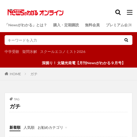
カテゴリー
「Newsがわかる」とは？
購入・定期購読
無料会員
プレミアム会員
検索
中学受験
疑問氷解
スクールエコノミスト2026
深掘り！ 太陽光発電【月刊Newsがわかる９月号】
ガチ
HOME
TAG
ガチ
新着順
人気順
お勧めカテゴリ
投稿
学び
マンガ
電子書籍