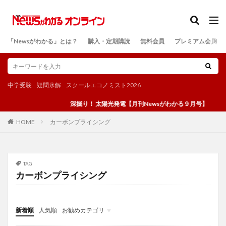
カテゴリー
「Newsがわかる」とは？
購入・定期購読
無料会員
プレミアム会員
検索
中学受験
疑問氷解
スクールエコノミスト2026
深掘り！ 太陽光発電【月刊Newsがわかる９月号】
カーボンプライシング
HOME
TAG
カーボンプライシング
新着順
人気順
お勧めカテゴリ
投稿
学び
マンガ
電子書籍